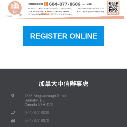
REGISTER ONLINE
加拿大中信辦事處
4533 Kingsborough Street
Burnaby, BC
Canada V5H 4V3
(604) 877-8606
(604) 877-8676