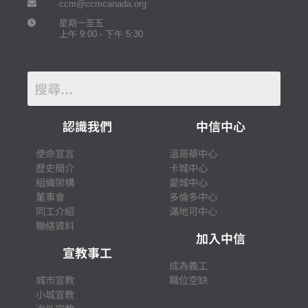
ccm@ccmcanada.org
星期一至五
上午 9:00 - 下午 5:30
認識我們
中信中心
使命宣言
溫哥華中心
歷史簡介
卡城中心
組織架構
愛城中心
董事會
多倫多中心
同工介紹
滿地可中心
聯絡資料
加入中信
宣教事工
成為義工
城市宣教
職位空缺
小城宣教