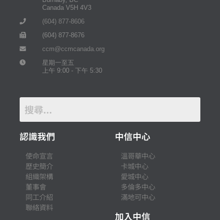
Canada V5H 4V3
(604) 877-8606
(604) 877-8676
ccm@ccmcanada.org
星期一至五
上午 9:00 - 下午 5:30
認識我們
中信中心
使命宣言
溫哥華中心
歷史簡介
卡城中心
組織架構
愛城中心
董事會
多倫多中心
同工介紹
滿地可中心
聯絡資料
加入中信