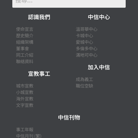
認識我們
中信中心
使命宣言
溫哥華中心
歷史簡介
卡城中心
組織架構
愛城中心
董事會
多倫多中心
同工介紹
滿地可中心
聯絡資料
加入中信
宣教事工
成為義工
城市宣教
職位空缺
小城宣教
海外宣教
文字宣教
中信刊物
事工年報
中信月刊 (繁)