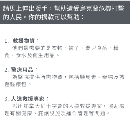
請馬上伸出援手，幫助遭受烏克蘭危機打擊
的人民。你的捐款可以幫助：
1.
救援物資
：
他們最需要的是衣物、被子、嬰兒食品、糧
食、食水及衛生用品。
2.
醫療用品
：
為醫院提供所需物資，包括胰島素、藥物及救
傷醫療包。
3.
人道救援專家
：
派出加拿大紅十字會的人道救援專家，協助處
理有關健康、庇護設施及運作管理等問題。