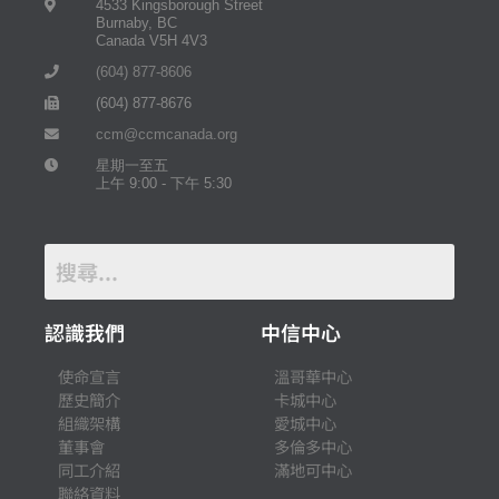
4533 Kingsborough Street
Burnaby, BC
Canada V5H 4V3
(604) 877-8606
(604) 877-8676
ccm@ccmcanada.org
星期一至五
上午 9:00 - 下午 5:30
認識我們
中信中心
使命宣言
溫哥華中心
歷史簡介
卡城中心
組織架構
愛城中心
董事會
多倫多中心
同工介紹
滿地可中心
聯絡資料