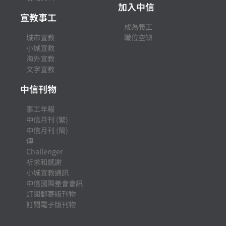
加入中信
宣教事工
成為義工
城市宣教
職位空缺
小城宣教
海外宣教
文字宣教
中信刊物
事工年報
中信月刊 (繁)
中信月刊 (簡)
傳
Challenger
祈求和感謝
小城宣教通訊
中信國際差會會訊
訂閱郵寄版刊物
訂閱電子版刊物