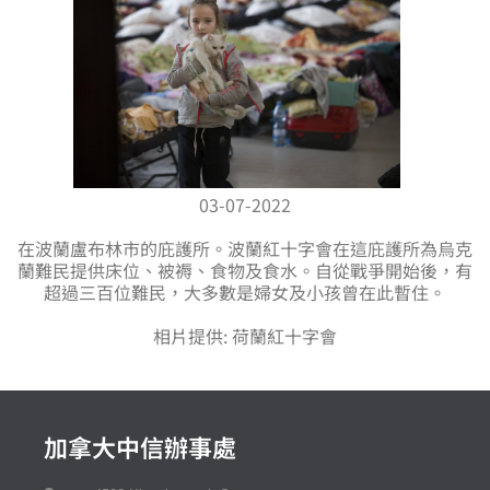
03-07-2022
在波蘭盧布林市的庇護所。波蘭紅十字會在這庇護所為烏克
蘭難民提供床位、被褥、食物及食水。自從戰爭開始後，有
超過三百位難民，大多數是婦女及小孩曾在此暫住。
相片提供: 荷蘭紅十字會
加拿大中信辦事處