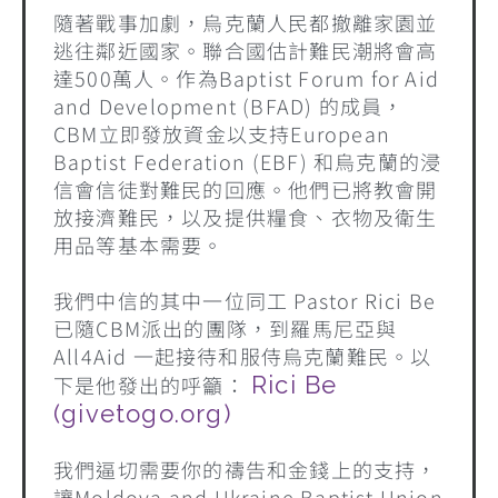
隨著戰事加劇，烏克蘭人民都撤離家園並
逃往鄰近國家。聯合國估計難民潮將會高
達500萬人。作為Baptist Forum for Aid
and Development (BFAD) 的成員，
CBM立即發放資金以支持European
Baptist Federation (EBF) 和烏克蘭的浸
信會信徒對難民的回應。他們已將教會開
放接濟難民，以及提供糧食、衣物及衛生
用品等基本需要。
我們中信的其中一位同工 Pastor Rici Be
已隨CBM派出的團隊，到羅馬尼亞與
All4Aid 一起接待和服侍烏克蘭難民。以
下是他發出的呼籲：
Rici Be
(givetogo.org)
我們逼切需要你的禱告和金錢上的支持，
讓Moldova and Ukraine Baptist Union