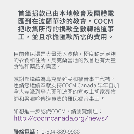
首筆捐款已由本地教會及團體電
匯到在波蘭華沙的教會。COCM
把收集所得的捐款全數轉給這事
工，並且承擔匯款所需的費用。
目前難民還是大量湧入波蘭，極度缺乏足夠
的衣食和住所，烏克蘭當地的教會也有大量
食物和藥品的需要。
感謝您繼續為烏克蘭難民和福音事工代禱，
懇請您繼續奉獻支持COCM Canada 早年自加
拿大差派到烏克蘭和波蘭的宣教士胡家亮牧
。
師和梁嘯吟傳道負責的難民福音事工
如想進一步認識COCM，請瀏覽網址：
http://cocmcanada.org/news/
聯絡電話：
1-604-889-9988