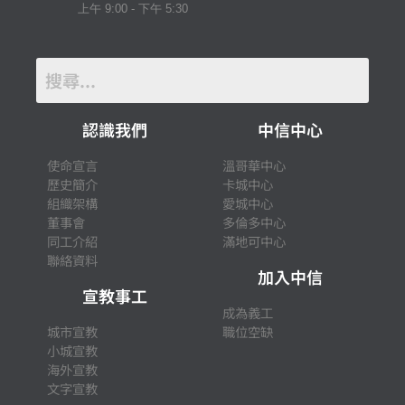
上午 9:00 - 下午 5:30
認識我們
中信中心
使命宣言
溫哥華中心
歷史簡介
卡城中心
組織架構
愛城中心
董事會
多倫多中心
同工介紹
滿地可中心
聯絡資料
加入中信
宣教事工
成為義工
城市宣教
職位空缺
小城宣教
海外宣教
文字宣教