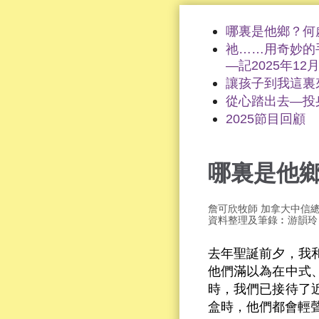
哪裏是他鄉？何
祂……用奇妙的
—記2025年1
讓孩子到我這裏
從心踏出去—投
2025節目回顧
哪裏是他
詹可欣牧師 加拿大中信
資料整理及筆錄︰游韻玲
去年聖誕前夕，我
他們滿以為在中式
時，我們已接待了
盒時，他們都會輕聲