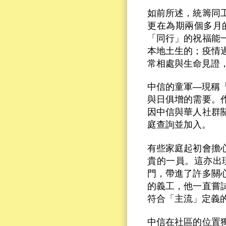
如前所述，統籌同
更在為期兩個多月
「同行」的祝福能
本地土生的；疫情
常相處與生命見證
中信的童軍—現稱
與日俱增的需要。
因中信與華人社群
庭查詢並加入。
有些家庭起初會擔
貴的一員。這亦出
門，帶進了許多關
的義工，他一直嘗
符合「主流」定義
中信在社區的位置