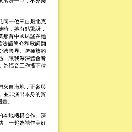
家濟濟一堂，不亦樂
見同一位來自魁北克
徒時，她有點驚訝，
當那首中國民謠在她
着法語簡介和歌詞翻
份跨國界、跨種族的
遇，讓我深深體會音
，為福音工作播下種
們來自海地，正參與
我的，並非演出本身的質
圖畫。
的本地機構合作。深
結，一起為祂作美好