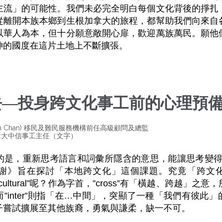
主流」的可能性。我們未必完全明白每個文化背後的掙扎
從離開本族本鄉到生根加拿大的旅程，都幫助我們向來自
以華人為本，但十分願意敞開心扉，歡迎萬族萬民。願他
神的國度在這片土地上不斷擴張。
去—投身跨文化事工前的心理預
an Chan) 移民及難民服務機構前任高級顧問及總監
拿大中信事工主任（文字）
的是，重新思考語言和詞彙所隱含的意思，能讓思考變
》旨在探討「本地跨文化」這個課題。究竟「跨文化」應
”inter-cultural”呢？作為字首，”cross”有「橫越、跨越
”inter”則指「在…中間」，突顯了一種「我們有彼此
子嘗試擴展至其他族裔，勇氣與謙柔，缺一不可。