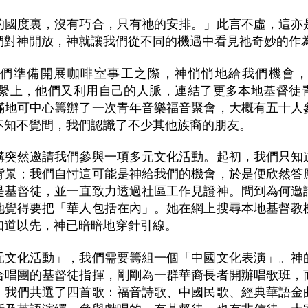
的國度裏，沒有巧合，只有祂的安排。」此言不虛，這亦
們對神開放，神就讓我們從不同的機遇中看見祂奇妙的作
們準備開展咖啡室事工之際，神悄悄地給我們機會
nd」連繫上，他們又利用自己的人脈，連結了更多本地基督
滿地可中心籌辦了一次青年音樂福音聚會，大概有五十人
不知不覺間，我們認識了不少其他族裔的朋友。
構突然邀請我們參與一項多元文化活動。起初，我們只知
背景；我們自忖這可能是神給我們的機會，於是便欣然答
是基督徒，並一直致力透過社區工作見證神。問到為何邀
她覺得要把「華人包括在內」。她在網上搜尋本地基督教
知道以先，神已暗暗地穿針引線。
元文化活動」，我們需要籌組一個「中國文化表演」。神
合唱團的基督徒指揮，剛剛為一群華裔長者開辦唱歌班，
！我們共選了四首歌：福音詩歌、中國民歌、經典華語金