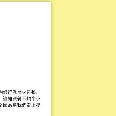
物銀行派發火雞餐。
。誰知派餐不夠半小
？因為當我們奉上餐