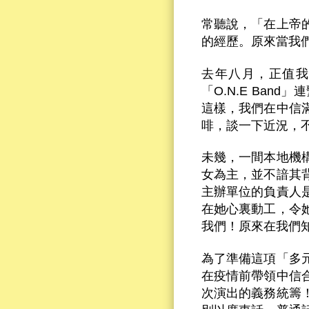
常聽說，「在上帝
的經歷。原來當我
去年八月，正值我
「O.N.E Ba
這樣，我們在中信
啡，談一下近況，
未幾，一間本地機
女為主，並不諳其
主辦單位的負責人
在她心裏動工，令
我們！原來在我們
為了準備這項「多
在疫情前帶領中信
次演出的義務統籌