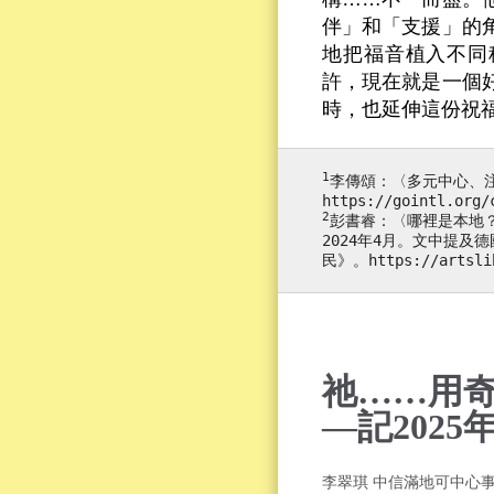
伴」和「支援」的
地把福音植入不同
許，現在就是一個
時，也延伸這份祝
1
李傳頌：〈多元中心、注
https://gointl.org/
2
彭書睿：〈哪裡是本地？
2024年4月。文中提及德國
民》。https://artslib
祂……用
—記202
李翠琪 中信滿地可中心