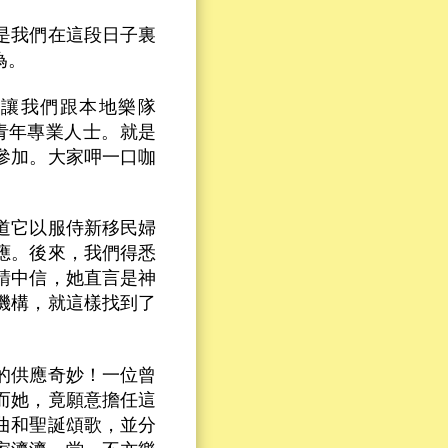
是我們在這段日子裏
為。
，讓我們跟本地樂隊
徒青年專業人士。就是
參加。大家呷一口咖
道它以服侍新移民婦
應。後來，我們得悉
請中信，她直言是神
機構，就這樣找到了
的供應奇妙！一位曾
而她，竟願意擔任這
曲和聖誕頌歌，並分