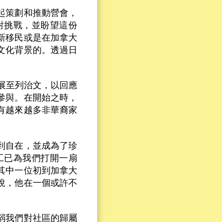
起策劃和推動營會，
對挑戰，並盼望這份
新移民或是在加拿大
文化背景的。透過日
。
展至列治文，以回應
參與。在開始之時，
有越來越多非華裔家
到自在，並成為了珍
工已為我們打開一扇
其中一位初到加拿大
說，他在一個或許不
弱我們對社區的歸屬