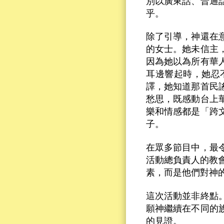
別以廣東話、普通
乎。
除了引導，神還在
的女士。她未信主
因為她以為所有華
耳邊響起時，她忍
譯，她知道那首民
愁思，既感動台上
樂和情感都是「跨
子。
在眾多節目中，最
活動總負責人的教會。
素，而是他們對神
這次活動並非終點
願神繼續在不同的
的見證。