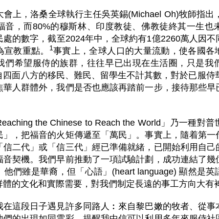
上，洛桑全球執行主任吳英錫(Michael Oh)牧師指
福音，而80%的穆斯林、印度教徒、佛教徒終其一生也
處的數字，截至2024年中，全球約有1億2260萬人因
1
為宣教重點。
事實上，全球人口的大量流動，使各國各
我們希望服侍的族群，往往早已出現在生活圈，只是我
自四面八方的移民、難民、留學生不計其數，對於已服侍華
焦華人群體外，我們是否也應該再踏前一步，接待那些早
hing the Chinese to Reach the World」乃
民」，把福音的火矩傳遞至「萬民」。事實上，隨着第一
「信二代」或「信三代」經已準備就緒，已開始利用自己
福音契機。我們早前推動了一項試驗計劃，成功連結了幾
們雖是華裔，但「心語」(heart language) 顯然
群體的文化和實際需要，對我們制定長遠的事工方向大有
我在這段日子遇見許多同路人︰來自黎巴嫩的牧者、從事
他們的出現如同雲彩，提醒我中信可以利用多年來服侍社