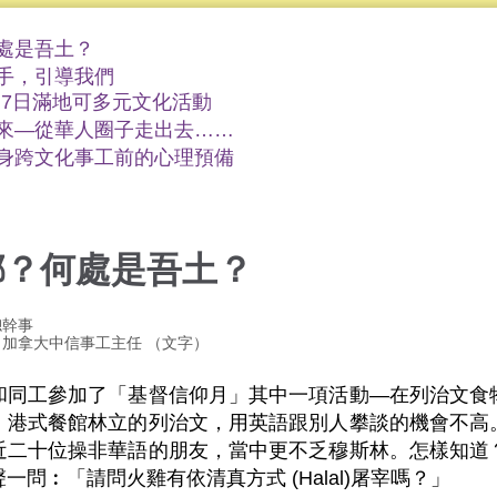
處是吾土？
手，引導我們
2月7日滿地可多元文化活動
來—從華人圈子走出去……
身跨文化事工前的心理預備
鄉？何處是吾土？
總幹事
 加拿大中信事工主任 （文字）
和同工參加了「基督信仰月」其中一項活動—在列治文食
、港式餐館林立的列治文，用英語跟別人攀談的機會不高
近二十位操非華語的朋友，當中更不乏穆斯林。怎樣知道
一問︰「請問火雞有依清真方式 (Halal)屠宰嗎？」