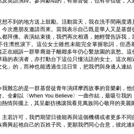
話及英語演繹。參與獻唱的，有基督徒，也有非信徒，大
意想不到的地方送上鼓勵。活動當天，我在洗手間兩度遇
，今次應朋友邀請而來。當我表示自己既是華人又是基督
人都拜佛。表演結束後，我們再次相遇，她輕聲告訴我，
不住潸然淚下。這位女士雖然未能完全掌握歌詞，但憑
謠正在細訴一群華裔遊子離鄕多年仍心繫故園的哀愁。這
華藉的表演者，亦打動台下這位只懂法語的女士。這次相
文化」的，而神也能透過生活日常，把我們與身邊人連結
令我難忘的是一群基督徒青年演繹摩西故事的音樂劇，他
全劇以〈When You Believe〉一曲作結，最吸引
的熱情與擺上，其呈獻彷彿讓我看見萬族同心敬拜的美麗
。主若許可，我們期望日後能再與這個機構或者更多不同
族裔興起祂自己的百姓子民，更願我們同心合意，彼此連