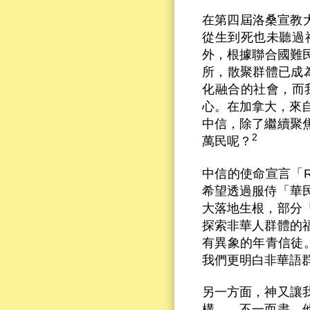
在第四屆洛桑宣教大會
從生到死也未聽過
外，根據聯合國難民
所，散聚群體已成
化融合的社會，而
心。在加拿大，來
中信，除了繼續聚
2
萬民呢？
中信的使命宣言「Reac
希望透過服侍「華
大落地生根，部分
探索非華人群體的
有異象的年青信徒。他
我們更明白非華語
另一方面，神又讓
構……不一而盡。