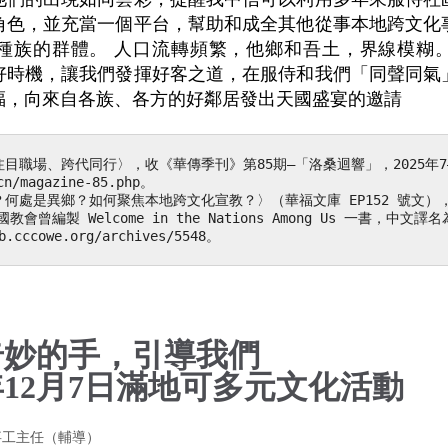
角色，並充當一個平台，幫助和成全其他從事本地跨文化
種族的群體。 人口流轉頻繁，他鄉和吾土，界線模糊
好時機，讓我們發揮好客之道，在服侍和我們「同聲同氣
福，向來自各族、各方的好鄰居發出天國盛宴的邀請
目職場、跨代同行〉，收《華傳季刊》第85期—「洛桑迴響」，2025年7
cn/magazine-85.php。
何處是異鄉？如何聚焦本地跨文化宣教？〉（華福文庫 EP152 號文）
教會曾編製 Welcome in the Nations Among Us 一書，中
.cccowe.org/archives/5548。
奇妙的手，引導我們
5年12月7日滿地可多元文化活動
事工主任（輔導）