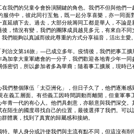
工在我們的兒童令會扮演關鍵的角色。我們不但與他們一
的服侍中，彼此同行互勉，既一起分享喜樂，亦一同面
一直延續下去。過去，大部分統籌同工都是華人，不論是
過後，情況有變，我們的團隊成員越見多元，有來自不同
，我們能夠以真誠而彼此尊重的方式分享福音，活出主愛
「列治文第16旅」—已成立多年。疫情後，我們把事工擴
作為加拿大童軍總會的一分子，我們歡迎各地青少年一同
關係密切，所以參加者多為華裔；隨着事工擴展，現時已
心我們整個隊伍「太亞洲化」，但日子久了，他們逐漸感
現在義工層面。有些義工因時間調動而離開，但童軍事
心年青一代的有心人。他們具創意，亦願意與我們深交。
試在陌生的國度尋找自己的位置，最後選擇了我們。可以
的群體裏，找到了真實的歸屬感和接納。
獨特。華人身分或許使我們與主流有點不同，但這沒有削