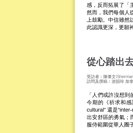
感，反而拓展了「
然而，我們每個人
上鼓勵。中信雖然
此認識更深，更願
從心踏出
受訪者︰陳肇文(Sherm
訪問及撰稿︰游韻玲 加
「人們或許沒想到
今期的《祈求和感謝
cultural” 還是
出安舒區的勇氣；而
服侍範圍從華人圈