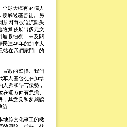
出，全球大概有34億人
未接觸過基督徒。另
不同原因而被迫流離失
地逐漸發展出多元文
們無睱細察，未及關
民達46年的加拿大
已站在我們家門口的
一種對普世宣教的堅持。我們
代華人基督徒在加拿
的人脈和語言優勢，
位在這方面有負擔、
是英語，其意見和參與讓
裨益。
本地跨文化事工的機
區的經驗，做好「伙