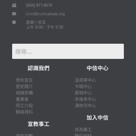
(604) 877-8676
ccm@ccmcanada.org
星期一至五
上午 9:00 - 下午 5:30
認識我們
中信中心
使命宣言
溫哥華中心
歷史簡介
卡城中心
組織架構
愛城中心
董事會
多倫多中心
同工介紹
滿地可中心
聯絡資料
加入中信
宣教事工
成為義工
城市宣教
職位空缺