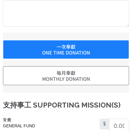
一次奉獻
ONE TIME DONATION
每月奉獻
MONTHLY DONATION
支持事工 SUPPORTING MISSION(S)
常費
$
GENERAL FUND