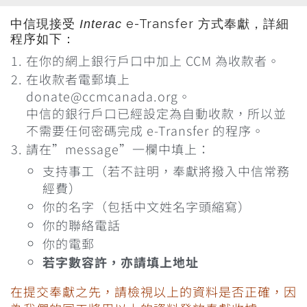
中信現接受
e-Transfer 方式奉獻，詳細
Interac
程序如下：
在你的網上銀行戶口中加上 CCM 為收款者。
在收款者電郵填上
donate@ccmcanada.org。
中信的銀行戶口已經設定為自動收款，所以並
不需要任何密碼完成 e-Transfer 的程序。
請在”message”一欄中填上：
支持事工（若不註明，奉獻將撥入中信常務
經費）
你的名字（包括中文姓名字頭縮寫）
你的聯絡電話
你的電郵
若字數容許，亦請填上地址
在提交奉獻之先，請檢視以上的資料是否正確，因