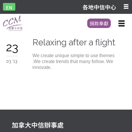
各地中信中心
EN
捐款奉獻
Relaxing after a flight
23
We create unique simple to use themes
.We create trends that many follow. We
03 '13
innovate.
加拿大中信辦事處