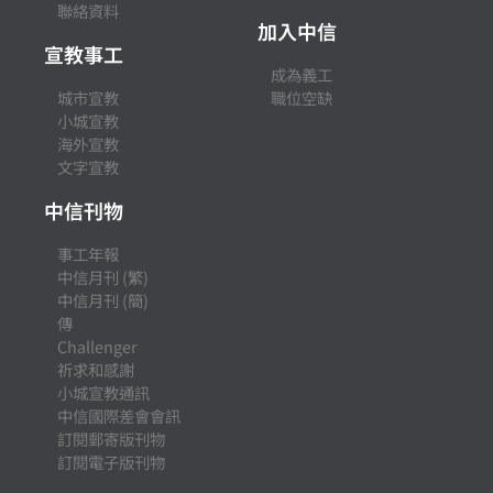
聯絡資料
加入中信
宣教事工
成為義工
城市宣教
職位空缺
小城宣教
海外宣教
文字宣教
中信刊物
事工年報
中信月刊 (繁)
中信月刊 (簡)
傳
Challenger
祈求和感謝
小城宣教通訊
中信國際差會會訊
訂閱郵寄版刊物
訂閱電子版刊物