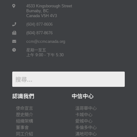
4533 Kingsborough Street
Burnaby, BC
Canada V5H 4V3
(604) 877-8606
(604) 877-8676
ccm@ccmcanada.org
星期一至五
上午 9:00 - 下午 5:30
認識我們
中信中心
使命宣言
溫哥華中心
歷史簡介
卡城中心
組織架構
愛城中心
董事會
多倫多中心
同工介紹
滿地可中心