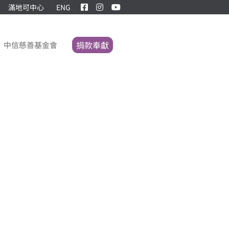
滿地可中心
ENG
捐款奉獻
中信慈善基金會