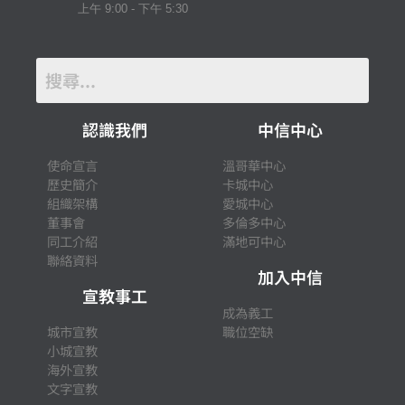
上午 9:00 - 下午 5:30
認識我們
中信中心
使命宣言
溫哥華中心
歷史簡介
卡城中心
組織架構
愛城中心
董事會
多倫多中心
同工介紹
滿地可中心
聯絡資料
加入中信
宣教事工
成為義工
城市宣教
職位空缺
小城宣教
海外宣教
文字宣教