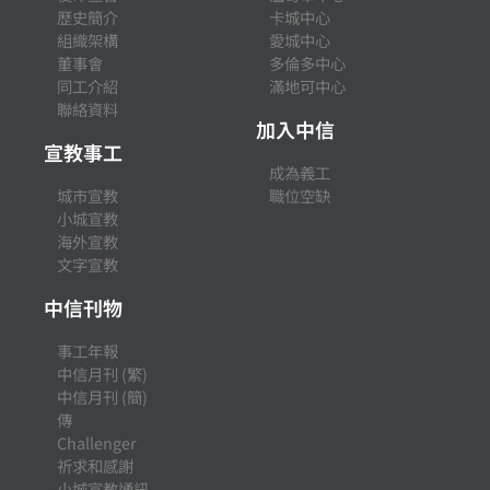
歷史簡介
卡城中心
組織架構
愛城中心
董事會
多倫多中心
同工介紹
滿地可中心
聯絡資料
加入中信
宣教事工
成為義工
城市宣教
職位空缺
小城宣教
海外宣教
文字宣教
中信刊物
事工年報
中信月刊 (繁)
中信月刊 (簡)
傳
Challenger
祈求和感謝
小城宣教通訊