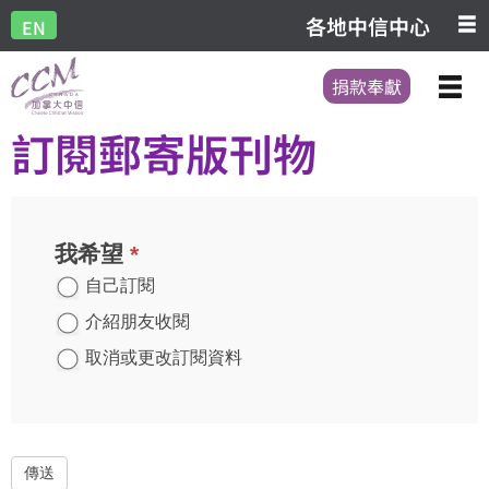
各地中信中心
EN
捐款奉獻
訂閱郵寄版刊物
訂
閱
我希望
*
郵
寄
自己訂閱
刊
介紹朋友收閱
物
取消或更改訂閱資料
傳送