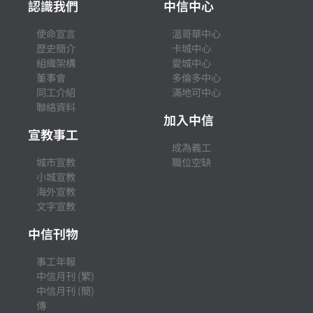
認識我們
中信中心
使命宣言
溫哥華中心
歷史簡介
卡城中心
組織架構
愛城中心
董事會
多倫多中心
同工介紹
滿地可中心
聯絡資料
加入中信
宣教事工
成為義工
城市宣教
職位空缺
小城宣教
海外宣教
文字宣教
中信刊物
事工年報
中信月刊 (繁)
中信月刊 (簡)
傳